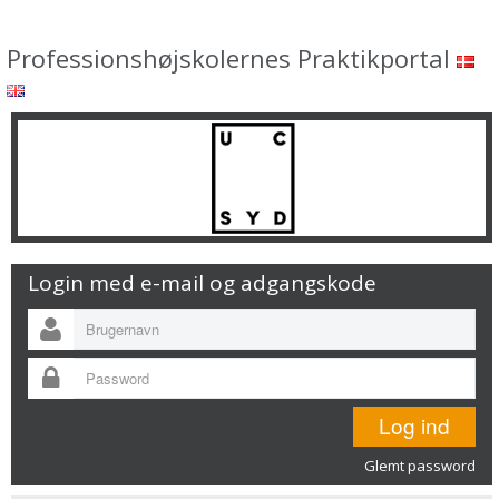
Professionshøjskolernes Praktikportal
Login med e-mail og adgangskode
Glemt password